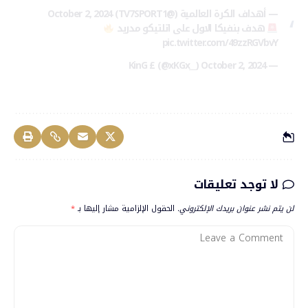
— أهداف الكرة العالمية (@TV7SPORT1)
October 2, 2024
هدف بنفيكا الاول على اتلتيكو مدريد
pic.twitter.com/49zzRGVbvY
October 2, 2024
— KinG £ (@xKGx__)
لا توجد تعليقات
لن يتم نشر عنوان بريدك الإلكتروني.
الحقول الإلزامية مشار إليها بـ
*