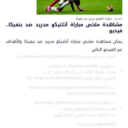
مباراة أتلتيكو مدريد ضد بنفيكا
مشاهدة ملخص مباراة أتلتيكو مدريد ضد بنفيكا..
فيديو
يمكن مشاهدة ملخص مباراة أتلتيك
و مدريد ضد بنفيكا والأهداف
عبر الفيديو التالي
هدف دي ماريا مع بنفيكا
pic.twitter.com/VQwOBN0ye8
— موسى (@MousaQi)
October 2, 2024
هدف بنفيكا الثالث على أتليتكو مدريد
#دوري_أبطال_أوروبا
#UCL
#Benfica
#AtleticoMadrid
Benfica's third goal against Atletico Madrid
pic.twitter.com/hycFsoktOB
October 2, 2024
— SPORTINA (@SPORTINA11)
هدف بنفيكا الرابع أوركون كوكو
ضد اتلتيكو مدريد
#دوري_أبطال_أوروبا
https://t.co/qM5RUSlii2