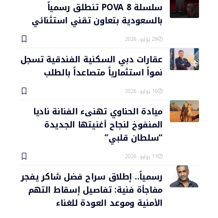
سلسلة POVA 8 تنطلق رسمياً
بالسعودية بتعاون تقني استثنائي
29 يوليو، 2026
عقارات دبي السكنية الفندقية تسجل
نمواً استثمارياً متصاعداً بالطلب
16 يوليو، 2026
ميادة الحناوي تهنىء الفنانة ناديا
المنفوخ لنجاح أغنيتها الجديدة
“سلطان قلبي”
11 يوليو، 2026
رسمياً.. إطلاق سراح فضل شاكر يفجر
مفاجأة فنية: تفاصيل إسقاط التهم
الأمنية وموعد العودة للغناء