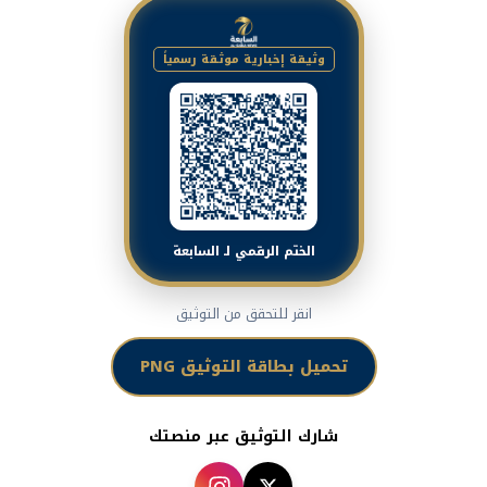
وثيقة إخبارية موثقة رسمياً
الختم الرقمي لـ السابعة
انقر للتحقق من التوثيق
تحميل بطاقة التوثيق PNG
شارك التوثيق عبر منصتك