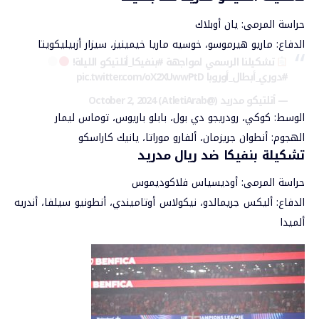
حراسة المرمى: يان أوبلاك
الدفاع: ماريو هيرموسو، خوسيه ماريا خيمينيز، سيزار أزبيليكويتا
تشكيلنا الرسمي لمواجهة
#بنفيكا_أتلتيكو
الليلة!
#دوري_أبطال_أوروبا
pic.twitter.com/oX2XUwwPtD
— أتلتيكو مدريد (@AtletiArab)
October 2, 2024
الوسط: كوكي، رودريجو دي بول، بابلو باريوس، توماس ليمار
الهجوم: أنطوان جريزمان، ألفارو موراتا، يانيك كاراسكو
تشكيلة بنفيكا ضد ريال مدريد
حراسة المرمى: أوديسياس فلاكوديموس
الدفاع: أليكس جريمالدو، نيكولاس أوتاميندي، أنطونيو سيلفا، أندريه
ألميدا