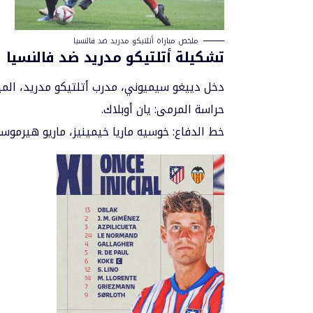
ملخص مباراة أتلتيكو مدريد ضد فالنسيا
تشكيلة أتلتيكو مدريد ضد فالنسيا
دخل دييغو سيميوني، مدرب أتلتيكو مدريد، المبا
حراسة المرمى: يان أوبلاك.
خط الدفاع: خوسيه ماريا خيمينيز، ماريو هيرمو