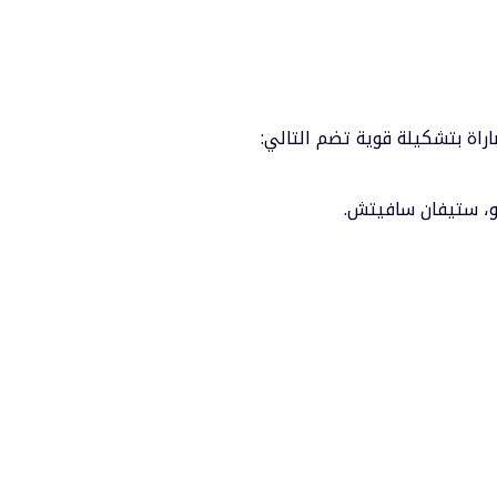
راة بتشكيلة قوية تضم التالي:
سو، ستيفان سافيتش.