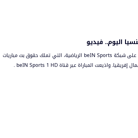
سيا اليوم.. فيديو
تم بث مباراة أتلتيكو مدريد ضد فالنسيا مباشرة على شبكة beIN Sports الرياضية، التي تملك حقوق بث مباريات
واذيعت المباراة عبر قناة beIN Sports 1 HD .