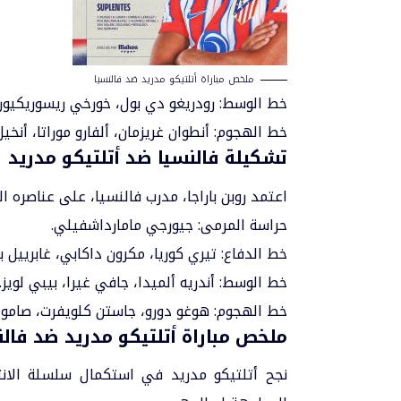
ملخص مباراة أتلتيكو مدريد ضد فالنسيا
خط الوسط: رودريغو دي بول، خورخي ريسوريكيون 
خط الهجوم: أنطوان غريزمان، ألفارو موراتا، أنخيل 
تشكيلة فالنسيا ضد أتلتيكو مدريد
اعتمد روبن باراجا، مدرب فالنسيا، على عناصره ا
حراسة المرمى: جيورجي مامارداشفيلي.
خط الدفاع: تيري كوريا، مكرون داكابي، غابرييل ب
خط الوسط: أندريه ألميدا، جافي غيرا، بيبي لويز.
خط الهجوم: هوغو دورو، جاستن كلويفرت، صامويل
ملخص مباراة أتلتيكو مدريد ضد فالنس
نجح أتلتيكو مدريد في استكمال سلسلة الان