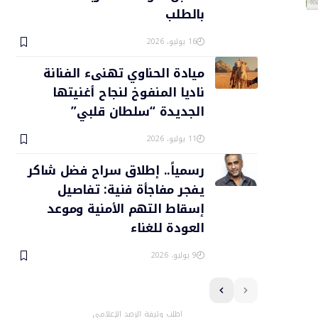
بالطلب
16 يوليو، 2026
ميادة الحناوي تهنىء الفنانة
ناديا المنفوخ لنجاح أغنيتها
الجديدة “سلطان قلبي”
11 يوليو، 2026
رسمياً.. إطلاق سراح فضل شاكر
يفجر مفاجأة فنية: تفاصيل
إسقاط التهم الأمنية وموعد
العودة للغناء
9 يوليو، 2026
اطلب وثيقة الرصد الإعلامي