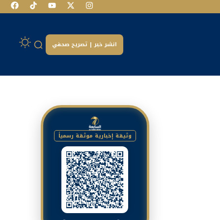
انشر خبر | تصريح صحفي
وثيقة إخبارية موثقة رسمياً