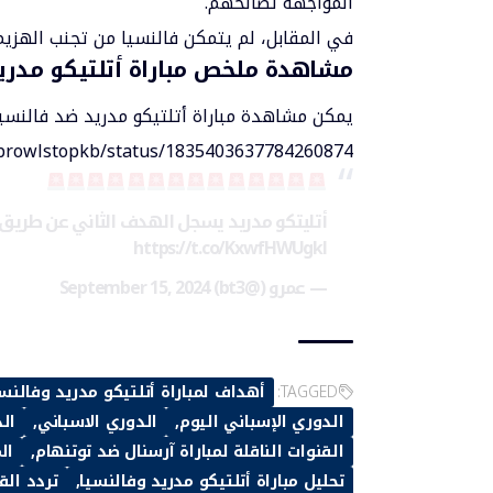
المواجهة لصالحهم.
في المقابل، لم يتمكن فالنسيا من تجنب الهزيم
مشاهدة ملخص مباراة أتلتيكو مدريد 
يمكن مشاهدة مباراة أتلتيكو مدريد ضد فالنسيا 
m/browlstopkb/status/1835403637784260874
أتليتكو مدريد يسجل الهدف الثاني عن طريق غ
https://t.co/KxwfHWUgkl
— عمرو (@bt3)
September 15, 2024
TAGGED:
أهداف لمباراة أتلتيكو مدريد وفالنس
الدوري الإسباني اليوم
الدوري الاسباني
الد
القنوات الناقلة لمباراة آرسنال ضد توتنهام
ال
تحليل مباراة أتلتيكو مدريد وفالنسيا
تردد الق