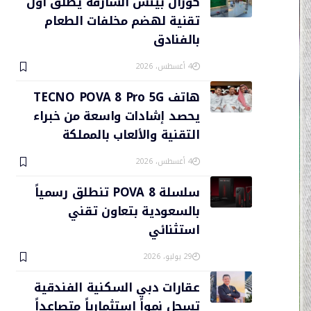
كورال بيتش الشارقة يطلق أول
تقنية لهضم مخلفات الطعام
بالفنادق
4 أغسطس، 2026
هاتف TECNO POVA 8 Pro 5G
يحصد إشادات واسعة من خبراء
التقنية والألعاب بالمملكة
4 أغسطس، 2026
سلسلة POVA 8 تنطلق رسمياً
بالسعودية بتعاون تقني
استثنائي
29 يوليو، 2026
عقارات دبي السكنية الفندقية
تسجل نمواً استثمارياً متصاعداً