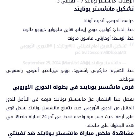
الركنيات، مانشستر يونايتد 7 – تفينتي 3
تشكيل مانشستر يونايتد
حراسة المرمى: أندريه أونانا
خط الدفاع: كوليير، جوني إيفانز، هاري ماجواير، ديوجو دالوت
خط الوسط: أوجارتي، ماسون ماونت
تشكيل الفريق أمام تفينتي
#يونايتد
|
#الدوري_الأوروبي
pic.twitter.com/6lDhxxaMl3
— مانشستر يونايتد (@ManUtd_AR)
September 25, 2024
خط الهجوم: ماركوس راشفورد، برونو فيرنانديز، أنتوني، راسموس
هويلاند.
فرص مانشستر يونايتد في بطولة الدوري الأوروبي
بفضل هذا الانتصار، عزز مانشستر يونايتد فرصه في التأهل للدور
المقبل من الدوري الأوروبي. حيث يتمتع مانشستر يونايتد بسجل قوي
على أرضه، حيث خسر مرة واحدة فقط في آخر 24 مباراة خاضها في
هذه البطولة على ملعبه.
مشاهدة ملخص مباراة مانشستر يونايتد ضد تفينتي