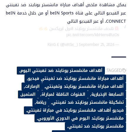
يمكن مشاهدة ملخص أهداف مباراة مانشستر يونايتد ضد تفينتي
عبر الفيديو التالي على قناة beIN Sports أو من خ
لال خدمة beIN
CONNECT، أو عبر الفيديو التالي
هدف مانشستر يونايتد الاول ايريكسن
pic.twitter.com/kbHem4RaOs
September 25, 2024
— KinG £ (@xKGx__)
TAGGED:
أهداف مانشستر يونايتد ضد تفينتي اليوم
أهداف مباراة مانشستر يونايتد ضد تفينتي فيديو
أهداف مباراة مانشستر يونايتد وتفينتي
الإمارات
السابعة الإخبارية
القنوات الناقلة لمباراة
المتميز
تشكيلة مانشستر يونايتد ضد تفينتي
رياضة
فيديو أهداف مانشستر يونايتد في مباراة تفينتي
مانشستر يونايتد اليوم في الدوري الأوروبي
مانشستر يونايتد ضد تفينتي