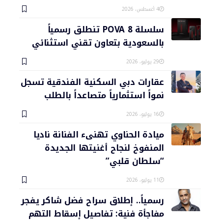
4 أغسطس، 2026
سلسلة POVA 8 تنطلق رسمياً
بالسعودية بتعاون تقني استثنائي
29 يوليو، 2026
عقارات دبي السكنية الفندقية تسجل
نمواً استثمارياً متصاعداً بالطلب
16 يوليو، 2026
ميادة الحناوي تهنىء الفنانة ناديا
المنفوخ لنجاح أغنيتها الجديدة
“سلطان قلبي”
11 يوليو، 2026
رسمياً.. إطلاق سراح فضل شاكر يفجر
مفاجأة فنية: تفاصيل إسقاط التهم