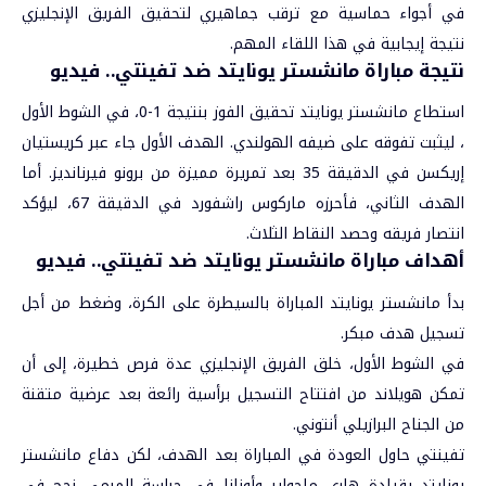
في أجواء حماسية مع ترقب جماهيري لتحقيق الفريق الإنجليزي
نتيجة إيجابية في هذا اللقاء المهم.
نتيجة مباراة مانشستر يونايتد ضد تفينتي.. فيديو
استطاع مانشستر يونايتد تحقيق الفوز بنتيجة 1-0، في الشوط الأول
، ليثبت تفوقه على ضيفه الهولندي. الهدف الأول جاء عبر كريستيان
إريكسن في الدقيقة 35 بعد تمريرة مميزة من برونو فيرنانديز. أما
الهدف الثاني، فأحرزه ماركوس راشفورد في الدقيقة 67، ليؤكد
انتصار فريقه وحصد النقاط الثلاث.
أهداف مباراة مانشستر يونايتد ضد تفينتي.. فيديو
بدأ مانشستر يونايتد المباراة بالسيطرة على الكرة، وضغط من أجل
تسجيل هدف مبكر.
في الشوط الأول، خلق الفريق الإنجليزي عدة فرص خطيرة، إلى أن
تمكن هويلاند من افتتاح التسجيل برأسية رائعة بعد عرضية متقنة
من الجناح البرازيلي أنتوني.
تفينتي حاول العودة في المباراة بعد الهدف، لكن دفاع مانشستر
يونايتد بقيادة هاري ماجواير وأونانا في حراسة المرمى نجح في