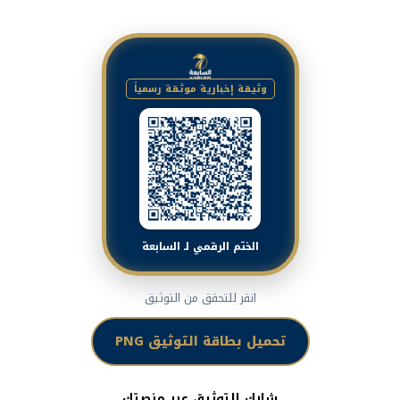
وثيقة إخبارية موثقة رسمياً
الختم الرقمي لـ السابعة
انقر للتحقق من التوثيق
تحميل بطاقة التوثيق PNG
شارك التوثيق عبر منصتك