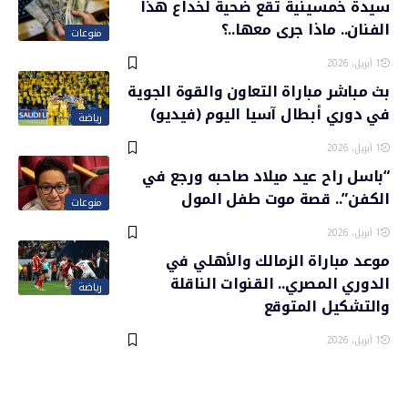
سيدة خمسينية تقع ضحية لخداع هذا
الفنان.. ماذا جرى معها..؟
منوعات
1 أبريل، 2026
بث مباشر مباراة التعاون والقوة الجوية
في دوري أبطال آسيا اليوم (فيديو)
رياضة
1 أبريل، 2026
“باسل راح عيد ميلاد صاحبه ورجع في
الكفن”.. قصة موت طفل المول
منوعات
1 أبريل، 2026
موعد مباراة الزمالك والأهلي في
الدوري المصري.. القنوات الناقلة
رياضة
والتشكيل المتوقع
1 أبريل، 2026