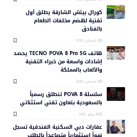
كورال بيتش الشارقة يطلق أول
تقنية لهضم مخلفات الطعام
بالفنادق
4 أغسطس، 2026
هاتف TECNO POVA 8 Pro 5G يحصد
إشادات واسعة من خبراء التقنية
والألعاب بالمملكة
4 أغسطس، 2026
سلسلة POVA 8 تنطلق رسمياً
بالسعودية بتعاون تقني استثنائي
29 يوليو، 2026
عقارات دبي السكنية الفندقية تسجل
نمواً استثمارياً متصاعداً بالطلب