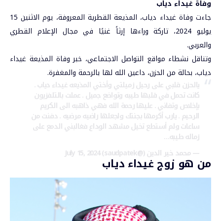
وفاة غيداء دياب
جاءت وفاة غيداء دياب، المذيعة القطرية المعروفة، يوم الاثنين 15
يوليو 2024، تاركة وراءها إرثاً غنيًا في مجال الإعلام القطري
والعربي.
وتناقل نشطاء مواقع التواصل الاجتماعي، خبر وفاة المذيعة غيداء
دياب، بحالة من الحزن، داعين الله لها بالرحمة والمغفرة.
يالحزن قلبي على رحيل زميلتي وأختي المذيعه غيداء دياب .
كانت تحمل في قلبها طيبه وتواضع جميل . عملت بالتلفزيون
بإخلاص وتفاني . عليها رحمة الله فهي ذاهبه الى الكريم
الرحيم . يارب أكرمها بجنتك واجعلها راضيه مرضيه . دفنت من
ساعات ولم أستطع تخيل مشهد الوداع فغالبني الدمع على
زماله طيبه…
— محمد خير الدين (@saudpatek)
July 15, 2024
من هو زوج غيداء دياب