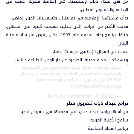
من هي غيداء دياب
ويكيبيديا
.. هي إعلامية قطرية، عملت في
الإذاعة والتلفزيون القطري.
بدأت مسيرتها الإعلامية في ثمانينيات وتسعينيات القرن الماضي.
قدمت الكثير من البرامج التي حظيت بشعبية كبيرة لدى الجمهور،
منها: برنامج رحلة الجمعة عام 1993، وكان يعرض عبر شاشة قناة
الريان.
عملت في المجال الإعلامي قرابة 25 عاما.
رئيسة تحرير مجلة جميلة، الصادرة عن دار الوطن للطباعة والنشر.
مقطع من نشرة الاخبار المحلية كانت تعرض في التسعينيات
باسم جريدة المساء وفي المقطع المذيعة
#غيداء_دياب
عام
1996
#قطر_زمان
من حساب احوي
@Qadeem_Qtr
pic.twitter.com/rf9cuOWDIg
— قطر زمان
(@qtrzaman)
July 21, 2021
برامج غيداء دياب تلفزيون قطر
من أشهر برامج غيداء دياب التي قدمتها في تلفزيون قطر:
برنامج الأغنية العربية
برنامج المجلة الثقافية