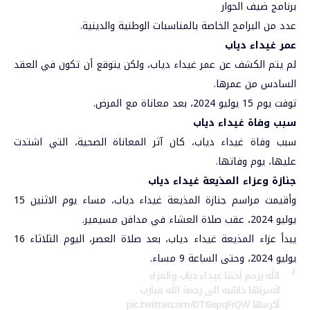
برنامج ضيف الحوار
عدد من البرامج الخاصة بالمناسبات الوطنية والدينية.
عمر غيداء دياب
لم يتم الكشف عن عمر غيداء دياب، ولكن يتوقع أن تكون في العقد
السادس من عمرها.
توفت يوم 15 يوليو 2024، بعد معاناة مع المرض.
سبب وفاة غيداء دياب
سبب وفاة غيداء دياب، كان آثر المعاناة الصحية، التي اشتدت
عليها، يوم وفاتها.
جنازة وعزاء المذيعة غيداء دياب
وأقيمت مراسم جنازة المذيعة غيداء دياب، مساء يوم الاثنين 15
يوليو 2024، عقب صلاة العشاء في مدافن مسيمير.
يبدأ عزاء المذيعة غيداء دياب، بعد صلاة العصر، اليوم الثلاثاء 16
يوليو 2024، وحتى الساعة 9 مساء.
اللّٰه يرحم أختنا غيداء دياب والعزاء
لأسرتها ذاهبه الى رحمة اللّٰه فيارب
أكرمها
pic.twitter.com/DTGepqFrQW