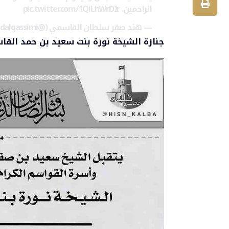
الراحمين.
pic.twitter.com/1QiLhWrDIr
— هند صقر سلطان القاسمي (@hindalqassimi)
جنازة الشيخة نورة بنت سعيد بن حمد الق