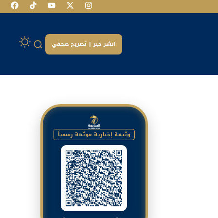
انشر خبر | تصريح صحفي
وثيقة إخبارية موثقة رسمياً