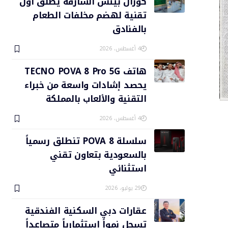
كورال بيتش الشارقة يطلق أول
تقنية لهضم مخلفات الطعام
بالفنادق
4 أغسطس، 2026
هاتف TECNO POVA 8 Pro 5G
يحصد إشادات واسعة من خبراء
التقنية والألعاب بالمملكة
4 أغسطس، 2026
سلسلة POVA 8 تنطلق رسمياً
بالسعودية بتعاون تقني
استثنائي
29 يوليو، 2026
عقارات دبي السكنية الفندقية
تسجل نمواً استثمارياً متصاعداً