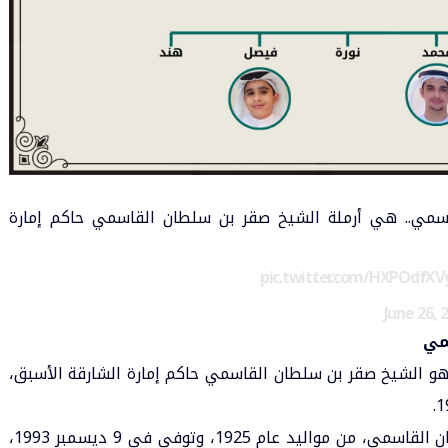
سمي.. هي أرملة الشيخ
صقر بن سلطان القاسمي
حاكم إمارة
pic.twitter.com/HXPOdfX
June 26, 
مي
هو الشيخ صقر بن سلطان القاسمي حاكم إمارة الشارقة الأسبق،
ويعد المغفور له بأذن الله الشيخ صقر بن سلطان القاسمي، من مواليد عام 1925، وتوفى في 9 ديسمبر 1993،