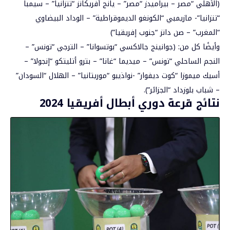
(
الأهلي
“مصر – بيراميدز “مصر” – يانج أفريكانز “تنزانيا” – سيمبا
“تنزانيا”- مازيمبي “الكونغو الديموقراطية” – الوداد البيضاوي
“المغرب” – صن دانز “جنوب إفريقيا”)
وأيضًا كل من: (جوانينج جالاكسي “بوتسوانا” – الترجي “تونس” –
النجم الساحلي “تونس” – ميديما “غانا” – بترو أتليتكو “إنجولا” –
أسيك ميموزا “كوت ديفوار” -نواذيبو “موريتانيا” – الهلال “السودان”
– شباب بلوزداد “الجزائر”).
نتائج قرعة دوري أبطال أفريقيا 2024