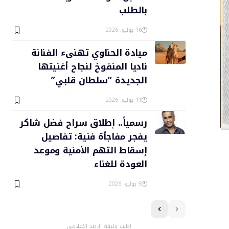
بالطلب
16 يوليو، 2026
ميادة الحناوي تهنىء الفنانة
ناديا المنفوخ لنجاح أغنيتها
الجديدة “سلطان قلبي”
11 يوليو، 2026
رسمياً.. إطلاق سراح فضل شاكر
يفجر مفاجأة فنية: تفاصيل
إسقاط التهم الأمنية وموعد
العودة للغناء
9 يوليو، 2026
اطلب وثيقة الرصد الإعلامي