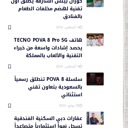
كورال بيتش الشارقة يطلق أول
تقنية لهضم مخلفات الطعام
بالفنادق
4 أغسطس، 2026
هاتف TECNO POVA 8 Pro 5G
يحصد إشادات واسعة من خبراء
التقنية والألعاب بالمملكة
4 أغسطس، 2026
سلسلة POVA 8 تنطلق رسمياً
بالسعودية بتعاون تقني
استثنائي
29 يوليو، 2026
عقارات دبي السكنية الفندقية
تسجل نمواً استثمارياً متصاعداً