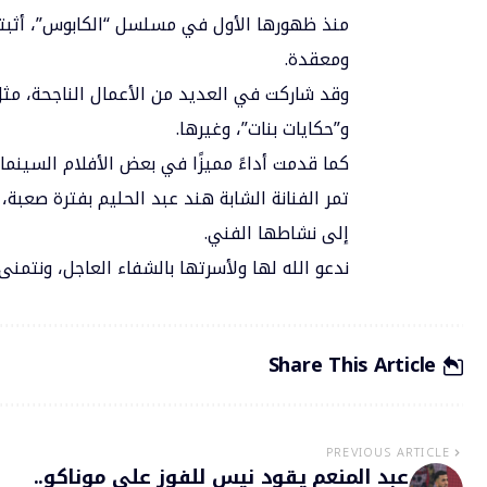
منذ ظهورها الأول في مسلسل “الكابوس”، أثب
ومعقدة.
وقد شاركت في العديد من الأعمال الناجحة، مث
و”حكايات بنات”، وغيرها.
كما قدمت أداءً مميزًا في بعض الأفلام السينمائ
تمر الفنانة الشابة هند عبد الحليم بفترة صعبة
إلى نشاطها الفني.
ندعو الله لها ولأسرتها بالشفاء العاجل، ونتمن
Share This Article
PREVIOUS ARTICLE
عبد المنعم يقود نيس للفوز على موناكو..