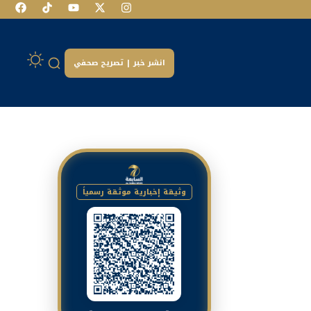
انشر خبر | تصريح صحفي
وثيقة إخبارية موثقة رسمياً