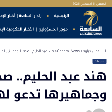
الخميس, 6 أغسطس 2026
الرئيسية
رادار السابعة| أخبار الإم
موجز المسؤولين | الأخبار الحكومية الإما
السابعة الإخبارية
>
General News
>
هند عبد الحليم.. صحة النجمة تثير الق
منوعات
هند عبد الحليم.. صح
وجماهيرها تدعو له