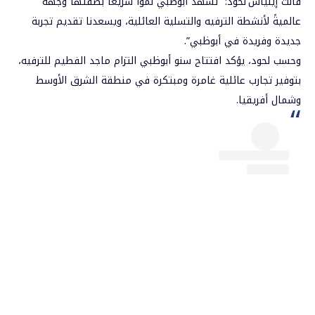
قالت إينياس لحود: “تشهد أبوظبي نمواً سريعاً بصفتها وجهةً
عالميةً لأنشطة الترفيه والتسلية العائلية، ويسعدنا تقديم تجربة
جديدة وفريدة في أبوظبي”.
وحسب لحود، يؤكد افتتاح سنو أبوظبي التزام ماجد الفطيم للترفيه،
بتوفير تجارب عائلية غامرة ومبتكرة في منطقة الشرق الأوسط
وشمال أفريقيا.