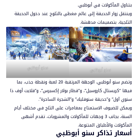
بتناول المأكولات في أبوظبي.
وينتقل زوار الحديقة إلى عالم مغطى بالثلوج عند دخول الحديقة
الثلجية، بتصميمات مدهشة.
سنو أبوظبي
سنو أبوظبي
وتضم سنو أبوظبي، الوجهة المرتقبة 20 لعبة ونقطة جذب، بما
فيها “كريستال كاروسيل”، و”قطار بولار إكسبرس”، و”فلايت أوف ذا
سنوي آول” و”حديقة سنوفليك” و”الشجرة الساحرة”.
ويمكن للضيوف الاستمتاع بمغامرات على الثلج في مختلف أيام
السنة، بجانب 3 وجهات للمأكولات والمشروبات، تقدم أشهى
المأكولات والأطباق المتنوعة.
أسعار تذاكر سنو أبوظبي