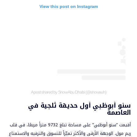
View this post on Instagram
A post shared by Snow Abu Dhabi (@snowauh)
سنو أبوظبي أول حديقة ثلجية في
العاصمة
أقيمت “سنو أبوظبي” على مساحة تبلغ 9732 متراً مربعًا، في قلب
ريم مول، الوجهة الأرقى والأكثر تميّزاً للتسوق والترفيه والاستمتاع