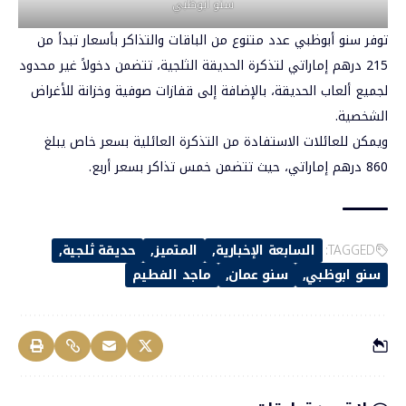
سنو أبوظبي
توفر سنو أبوظبي عدد متنوع من الباقات والتذاكر بأسعار تبدأ من
215 درهم إماراتي لتذكرة الحديقة الثلجية، تتضمن دخولاً غير محدود
لجميع ألعاب الحديقة، بالإضافة إلى قفازات صوفية وخزانة للأغراض
الشخصية.
ويمكن للعائلات الاستفادة من التذكرة العائلية بسعر خاص يبلغ
860 درهم إماراتي، حيث تتضمن خمس تذاكر بسعر أربع.
TAGGED:
السابعة الإخبارية
المتميز
حديقة ثلجية
سنو ابوظبي
سنو عمان
ماجد الفطيم