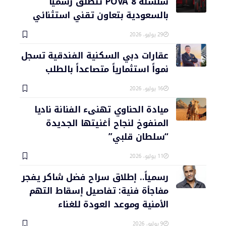
سلسلة POVA 8 تنطلق رسمياً
بالسعودية بتعاون تقني استثنائي
29 يوليو، 2026
عقارات دبي السكنية الفندقية تسجل
نمواً استثمارياً متصاعداً بالطلب
16 يوليو، 2026
ميادة الحناوي تهنىء الفنانة ناديا
المنفوخ لنجاح أغنيتها الجديدة
“سلطان قلبي”
11 يوليو، 2026
رسمياً.. إطلاق سراح فضل شاكر يفجر
مفاجأة فنية: تفاصيل إسقاط التهم
الأمنية وموعد العودة للغناء
9 يوليو، 2026