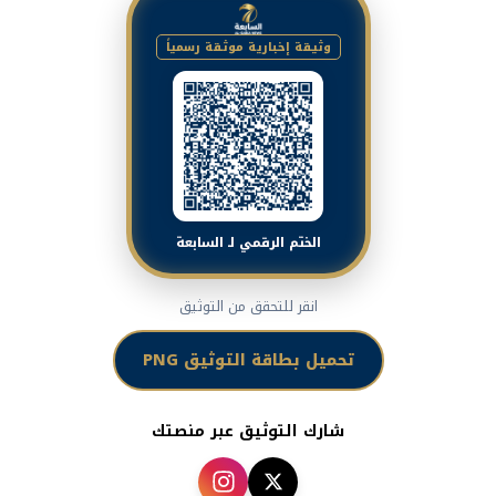
وثيقة إخبارية موثقة رسمياً
الختم الرقمي لـ السابعة
انقر للتحقق من التوثيق
تحميل بطاقة التوثيق PNG
شارك التوثيق عبر منصتك