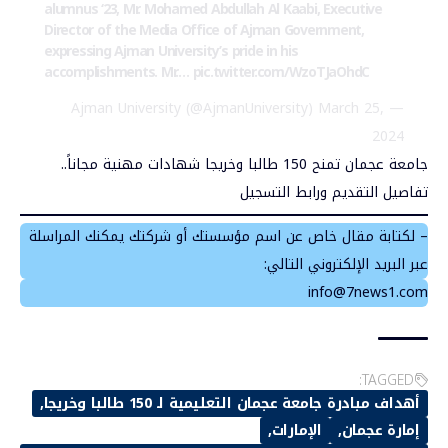
alumnus ‘23, Mr. Mohamed Abdullah Al Kaabi, Executive
Director of the Media Office of Ajman Government,
expressing Ajman University’s pride in his
accomplishments. Mr.…
pic.twitter.com/WzoTJaOhdC
March 25,
— Ajman University (@AjmanUniversity)
2024
جامعة عجمان
تمنح 150 طالبا وخريجا شهادات مهنية مجاناً..
تفاصيل التقديم ورابط التسجيل
– لكتابة مقال خاص عن اسم مؤسستك أو شركتك يمكنك المراسلة
عبر البريد الإلكتروني التالي:
info@7news1.com
TAGGED:
أهداف مبادرة جامعة عجمان التعليمية لـ 150 طالبا وخريجا
إمارة عجمان
الإمارات