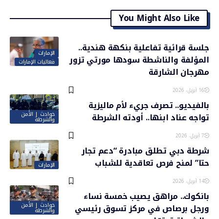
You Might Also Like
جلسة قرائية تفاعلية بنكهة هندية..
الإمارات
المؤلفة والناشطة سودها مورتي تزور
فعاليات الإمارات
مهرجان الشارقة
16 أبريل، 2026
بالفيديو.. تصرف جريء لأم ماليزية
حوادث | الأمن
تواجه عناد ابنها.. أودته الشرطة
والشرطة
7 أبريل، 2026
شرطة دبي تطلق مبادرة “دعم تجار
حتا” لمنح فرص تعاقدية للشباب
الإمارات
14 أبريل، 2026
بانكوك.. مراهق يصيب خمسة نساء
حوادث | الأمن
ورجل برصاص في مركز تسوق رئيسي
والشرطة