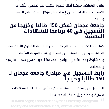
بهذه الشراكة، مؤكدا أنها خطوة مهمة نحو تحقيق الأهداف
الاستراتيجية للجامعة في إعداد جيل مؤهل وقادر على التميز
والابتكار.
جامعة عجمان تمكن 150 طالبا وخرّيجا من
التسجيل في 40 برنامجا للشهادات
المهنية
كما حث الدكتور خالد الصالح نائب مدير الجامعة للشؤون الأكاديمية،
الطلبة وخريجي الجامعة على استغلال هذه الفرصة القيّمة
والمشاركة بفعالية في البرامج المقدمة لتعزيز مسيرتهم التعليمية
والمهنية.
رابط التسجيل في مبادرة جامعة عجمان لـ
150 طالبا وخريجا
للتسجيل في مبادرة جامعة عجمان تمكين 150 طالبا بشهادات
مهنية وإعداد جيل مبتكر اضغط
هـنـا
Dr. Karim Seghir, Chancellor of Ajman University, along with
faculty and administrative staff, warmly welcomed