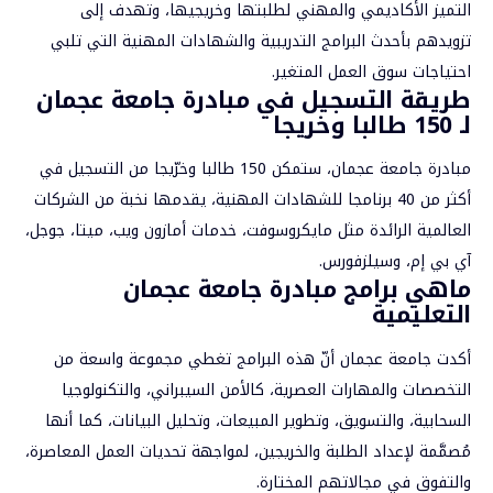
التميز الأكاديمي والمهني لطلبتها وخريجيها، وتهدف إلى
تزويدهم بأحدث البرامج التدريبية والشهادات المهنية التي تلبي
احتياجات سوق العمل المتغير.
طريقة التسجيل في مبادرة
جامعة عجمان
لـ 150 طالبا وخريجا
مبادرة جامعة عجمان، ستمكن 150 طالبا وخرّيجا من التسجيل في
أكثر من 40 برنامجا للشهادات المهنية، يقدمها نخبة من الشركات
العالمية الرائدة مثل مايكروسوفت، خدمات أمازون ويب، ميتا، جوجل،
آي بي إم، وسيلزفورس.
ماهي برامج مبادرة جامعة عجمان
التعليمية
أكدت
جامعة عجمان
أنّ هذه البرامج تغطي مجموعة واسعة من
التخصصات والمهارات العصرية، كالأمن السيبراني، والتكنولوجيا
السحابية، والتسويق، وتطوير المبيعات، وتحليل البيانات، كما أنها
مُصمَّمة لإعداد الطلبة والخريجين، لمواجهة تحديات العمل المعاصرة،
والتفوق في مجالاتهم المختارة.