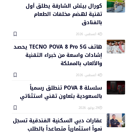
كورال بيتش الشارقة يطلق أول
تقنية لهضم مخلفات الطعام
بالفنادق
4 أغسطس، 2026
هاتف TECNO POVA 8 Pro 5G يحصد
إشادات واسعة من خبراء التقنية
والألعاب بالمملكة
4 أغسطس، 2026
سلسلة POVA 8 تنطلق رسمياً
بالسعودية بتعاون تقني استثنائي
29 يوليو، 2026
عقارات دبي السكنية الفندقية تسجل
نمواً استثمارياً متصاعداً بالطلب