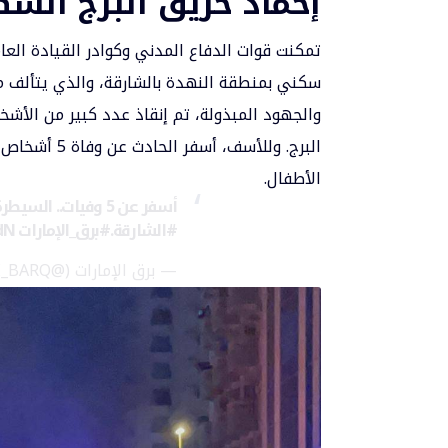
إخماد حريق البرج الس
تمكنت قوات الدفاع المدني وكوادر القيادة الع
والجهود المبذولة، تم إنقاذ عدد كبير من الأش
الأطفال.
أسفر عن 5 وفيات.. السيطرة على حريق برجٍ سكني في
#الشارقة
.
#برق_الإمارات
edN
— برق الإمارات (@UAE_BARQ)