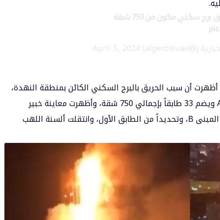
ه.
رج سكني مكون من 750 شقة
pi
algentleua)
April 5, 2024
ة أظهرت أن سبب
الحريق
بالبرج السكني الكائن بمنطقة النهدة،
ويدعى «لؤلؤة الخليج» المكون من 3 مبانٍ A, B,C ويضم 33 طابقاً بإجمالي 750 شقة، وأظهرت معاينة خبير
الحرائق للموقع، أن الحريق بدأ من «المنور» في المبنى B، وتحديداً من الطابق الأول، وانتقلت ألسنة اللهب