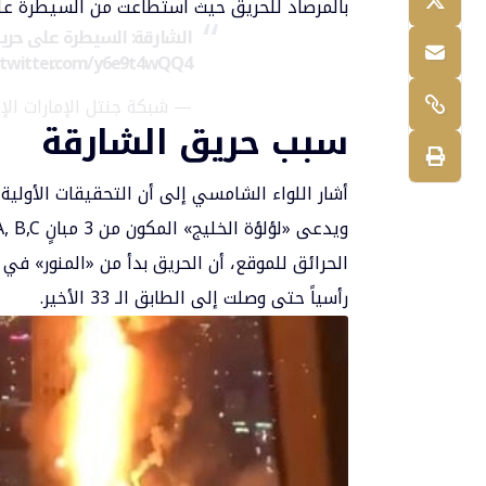
بالمرصاد للحريق حيث استطاعت من السيطرة علي
الشارقة: السيطرة على حريق ب
c.twitter.com/y6e9t4wQQ4
— شبكة جنتل الإمارات الإخبارية (@e
سبب حريق الشارقة
أشار اللواء الشامسي إلى أن التحقيقات الأولي
رأسياً حتى وصلت إلى الطابق الـ 33 الأخير.