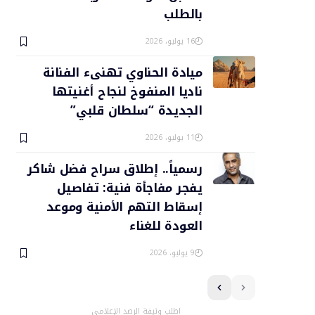
بالطلب
16 يوليو، 2026
ميادة الحناوي تهنىء الفنانة
ناديا المنفوخ لنجاح أغنيتها
الجديدة “سلطان قلبي”
11 يوليو، 2026
رسمياً.. إطلاق سراح فضل شاكر
يفجر مفاجأة فنية: تفاصيل
إسقاط التهم الأمنية وموعد
العودة للغناء
9 يوليو، 2026
اطلب وثيقة الرصد الإعلامي