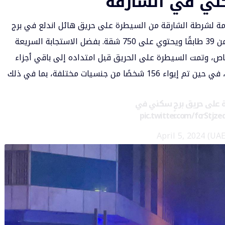
كني في الشارقة
امة لشرطة الشارقة من السيطرة على حريق هائل اندلع في برج
سكني بمنطقة النهدة بالشارقة، والذي يتألف من 39 طابقًا ويحتوي على 750 شقة. بفضل الاستجابة السريعة
خاص، وتمت السيطرة على الحريق قبل امتداده إلى باقي أجزاء
البرج. وللأسف، أسفر الحادث عن وفاة 5 أشخاص، في حين تم إيواء 156 شخصًا من جنسيات مختلفة، بما في ذلك
pic.twitter.com/fcrStjz
April 5, 2024