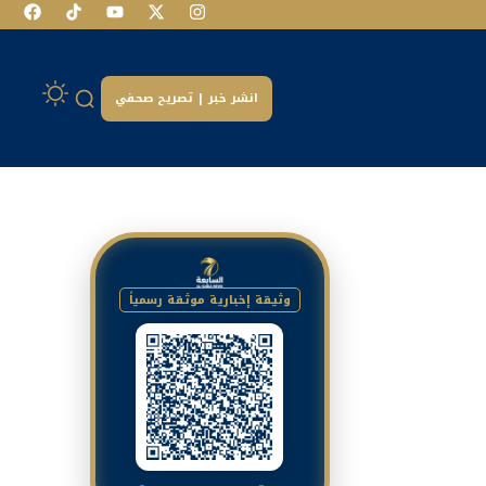
انشر خبر | تصريح صحفي
وثيقة إخبارية موثقة رسمياً